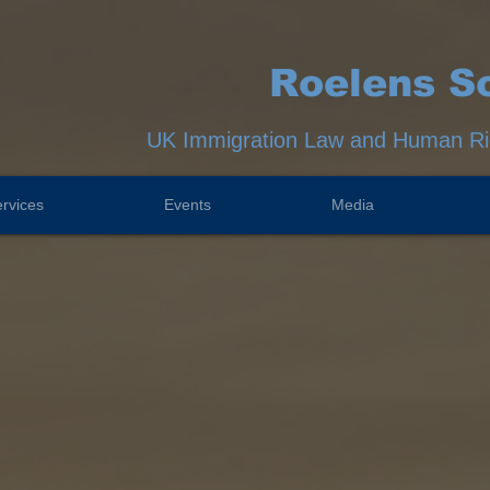
Roelens So
UK Immigration Law and Human Rig
rvices
Events
Media