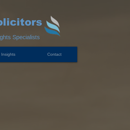
licitors
hts Specialists
Insights
Contact