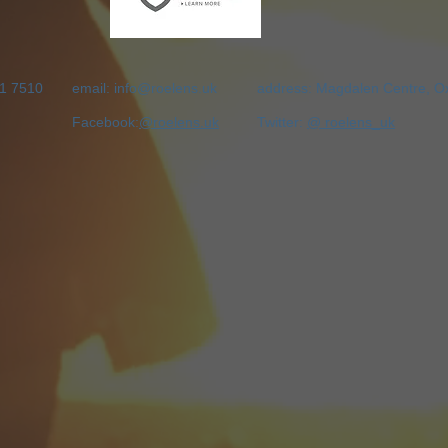
51 7510
email:
info@roelens.uk
address: Magdalen Centre, O
Facebook:
@roelens.uk
Twitter:
@ roelens_uk