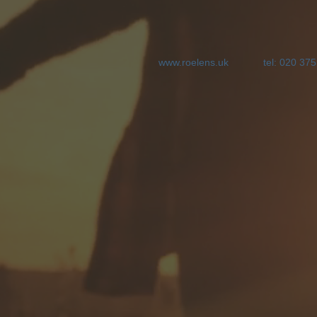
www.roelens.uk
tel: 020 37